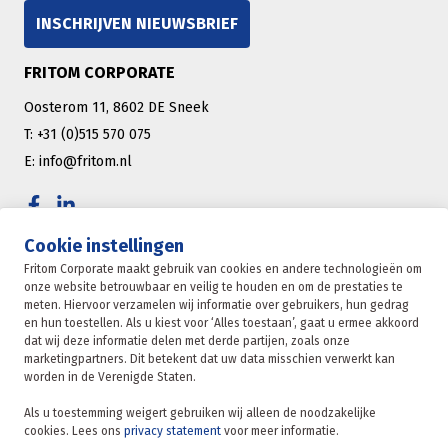
INSCHRIJVEN NIEUWSBRIEF
FRITOM CORPORATE
Oosterom 11, 8602 DE Sneek
T: +31 (0)515 570 075
E: info@fritom.nl
Cookie instellingen
CERTIFICERINGEN
Fritom Corporate maakt gebruik van cookies en andere technologieën om
onze website betrouwbaar en veilig te houden en om de prestaties te
meten. Hiervoor verzamelen wij informatie over gebruikers, hun gedrag
en hun toestellen. Als u kiest voor ‘Alles toestaan’, gaat u ermee akkoord
dat wij deze informatie delen met derde partijen, zoals onze
marketingpartners. Dit betekent dat uw data misschien verwerkt kan
worden in de Verenigde Staten.
Fritom Corporate is onderdeel van de Fritom Group
Als u toestemming weigert gebruiken wij alleen de noodzakelijke
cookies. Lees ons
privacy statement
voor meer informatie.
CONTACT
Copyright 2026