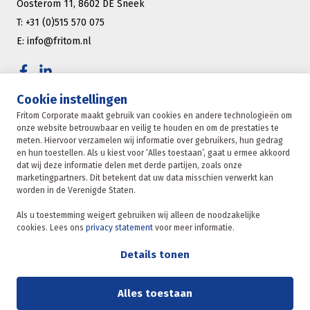
Oosterom 11, 8602 DE Sneek
T: +31 (0)515 570 075
E: info@fritom.nl
Cookie instellingen
CERTIFICERINGEN
Fritom Corporate maakt gebruik van cookies en andere technologieën om
onze website betrouwbaar en veilig te houden en om de prestaties te
meten. Hiervoor verzamelen wij informatie over gebruikers, hun gedrag
en hun toestellen. Als u kiest voor ‘Alles toestaan’, gaat u ermee akkoord
dat wij deze informatie delen met derde partijen, zoals onze
marketingpartners. Dit betekent dat uw data misschien verwerkt kan
worden in de Verenigde Staten.
Fritom Corporate is onderdeel van de Fritom Group
Als u toestemming weigert gebruiken wij alleen de noodzakelijke
cookies. Lees ons
privacy statement
voor meer informatie.
CONTACT
Copyright 2026
Details tonen
Privacybeleid
Privacy statement
Alles toestaan
Sanctie statement